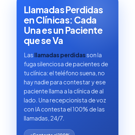
Llamadas Perdidas
en Clínicas: Cada
Una es un Paciente
que se Va
Las
llamadas perdidas
son la
fuga silenciosa de pacientes de
tu clínica: el teléfono suena, no
hay nadie para contestar y ese
paciente llama a la clínica de al
lado. Una recepcionista de voz
con IA contesta el 100% de las
llamadas, 24/7.
✓ Contesta el 100%