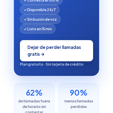
✓ Disponible 24/7
✓ Sin buzón de voz
✓ Listo en 15 min
Dejar de perder llamadas
gratis →
Plan gratuito · Sin tarjeta de crédito
62%
90%
de llamadas fuera
menos llamadas
de horario sin
perdidas
contestar