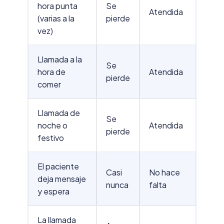
hora punta
Se
Atendida
(varias a la
pierde
vez)
Llamada a la
Se
hora de
Atendida
pierde
comer
Llamada de
Se
noche o
Atendida
pierde
festivo
El paciente
Casi
No hace
deja mensaje
nunca
falta
y espera
La llamada