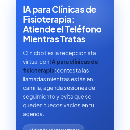
IA para Clínicas de
Fisioterapia:
Atiende el Teléfono
Mientras Tratas
Clinicbot es la recepcionista
virtual con
IA para clínicas de
fisioterapia
: contesta las
llamadas mientras estás en
camilla, agenda sesiones de
seguimiento y evita que se
queden huecos vacíos en tu
agenda.
✓ Atiende mientras tratas