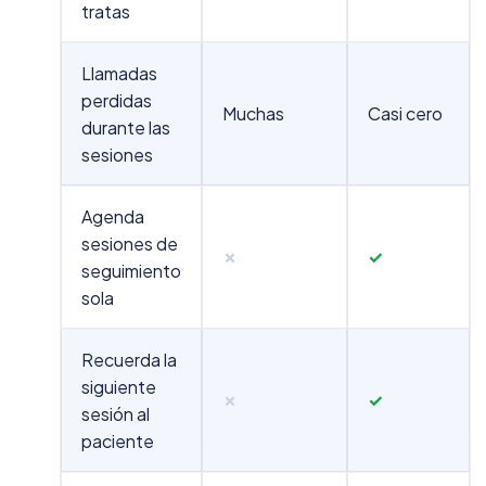
tratas
Llamadas
perdidas
Muchas
Casi cero
durante las
sesiones
Agenda
sesiones de
✗
✓
seguimiento
sola
Recuerda la
siguiente
✗
✓
sesión al
paciente