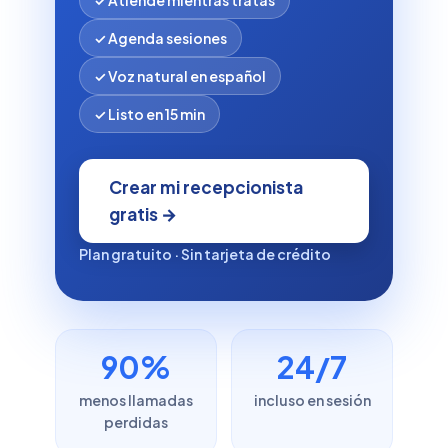
✓ Agenda sesiones
✓ Voz natural en español
✓ Listo en 15 min
Crear mi recepcionista
gratis →
Plan gratuito · Sin tarjeta de crédito
90%
24/7
menos llamadas
incluso en sesión
perdidas