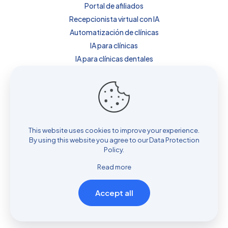
Portal de afiliados
Recepcionista virtual con IA
Automatización de clínicas
IA para clínicas
IA para clínicas dentales
IA para clínicas de estética
IA para fisioterapia
Precios
Sobre nosotros
This website uses cookies to improve your experience.
By using this website you agree to our
Data Protection
Policy
.
© 2026 Clinicbot.es | All Rights Reserved | Powered by
Love
Read more
Política de Cookies
Personalizar Cookies
Política de Privacidad
Aviso Legal
Accept all