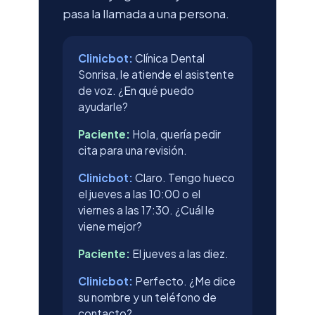
pasa la llamada a una persona.
Clinicbot:
Clínica Dental
Sonrisa, le atiende el asistente
de voz. ¿En qué puedo
ayudarle?
Paciente:
Hola, quería pedir
cita para una revisión.
Clinicbot:
Claro. Tengo hueco
el jueves a las 10:00 o el
viernes a las 17:30. ¿Cuál le
viene mejor?
Paciente:
El jueves a las diez.
Clinicbot:
Perfecto. ¿Me dice
su nombre y un teléfono de
contacto?