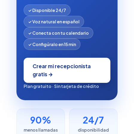
✓ Disponible 24/7
✓ Voz natural en español
✓ Conecta con tu calendario
✓ Configúralo en 15 min
Crear mi recepcionista
gratis →
Plan gratuito · Sin tarjeta de crédito
90%
24/7
menos llamadas
disponibilidad