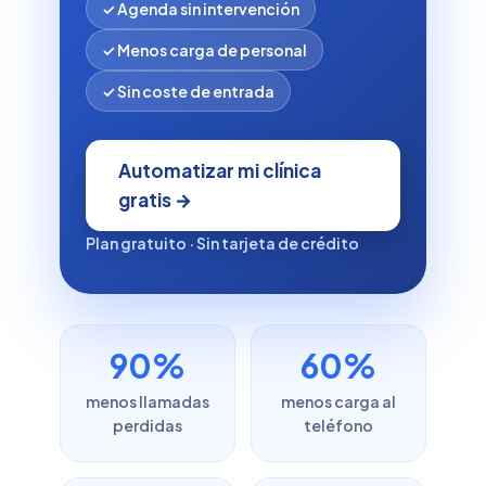
✓ Agenda sin intervención
✓ Menos carga de personal
✓ Sin coste de entrada
Automatizar mi clínica
gratis →
Plan gratuito · Sin tarjeta de crédito
90%
60%
menos llamadas
menos carga al
perdidas
teléfono